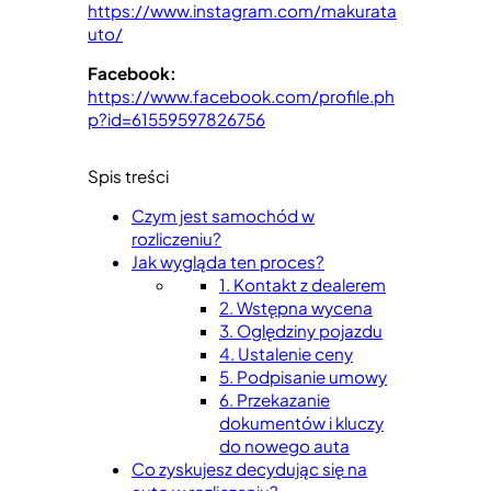
https://www.instagram.com/makurata
uto/
Facebook:
https://www.facebook.com/profile.ph
p?id=61559597826756
Spis treści
Czym jest samochód w
rozliczeniu?
Jak wygląda ten proces?
1. Kontakt z dealerem
2. Wstępna wycena
3. Oględziny pojazdu
4. Ustalenie ceny
5. Podpisanie umowy
6. Przekazanie
dokumentów i kluczy
do nowego auta
Co zyskujesz decydując się na