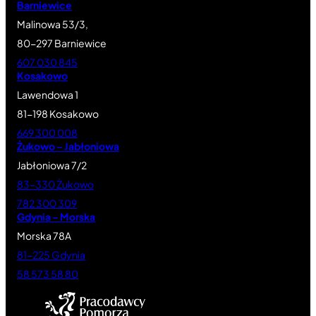
Barniewice
Malinowa 53/3,
80-297 Barniewice
607 030 845
Kosakowo
Lawendowa 1
81-198 Kosakowo
669 300 008
Żukowo – Jabłoniowa
Jabłoniowa 7/2
83-330 Żukowo
782 300 309
Gdynia – Morska
Morska 78A
81-225 Gdynia
58 573 58 80