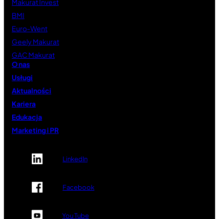
Makurat Invest
BMI
Euro-Went
Geely Makurat
GAC Makurat
O nas
Usługi
Aktualności
Kariera
Edukacja
Marketing i PR
LinkedIn
Facebook
You Tube