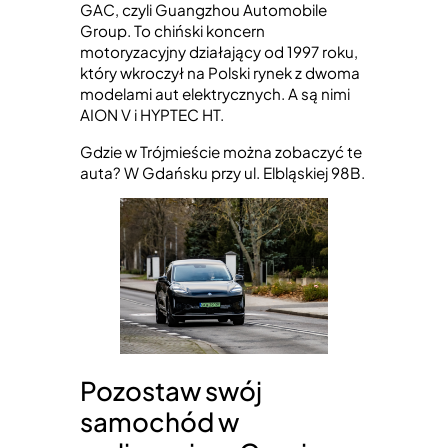
GAC, czyli Guangzhou Automobile
Group. To chiński koncern
motoryzacyjny działający od 1997 roku,
który wkroczył na Polski rynek z dwoma
modelami aut elektrycznych. A są nimi
AION V i HYPTEC HT.
Gdzie w Trójmieście można zobaczyć te
auta? W Gdańsku przy ul. Elbląskiej 98B.
Pozostaw swój
samochód w