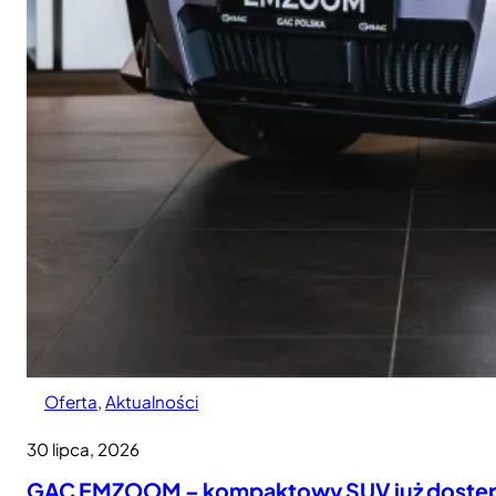
Oferta
, 
Aktualności
30 lipca, 2026
GAC EMZOOM – kompaktowy SUV już dostępny