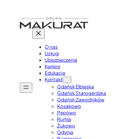
Przejdź
do
treści
O nas
Usługi
Ubezpieczenia
Kariera
Edukacja
Kontakt
Gdańsk Elbląska
Gdańsk Starogardzka
Gdańsk Zawodników
Kosakowo
Pępowo
Rumia
Żukowo
Gdynia
Barniewice