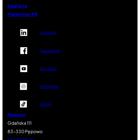
Edukacja
Marketing i PR
LinkedIn
Facebook
You Tube
Instagram
TikTok
Pępowo
Gdańska 111
83-330 Pępowo
58 685 95 70