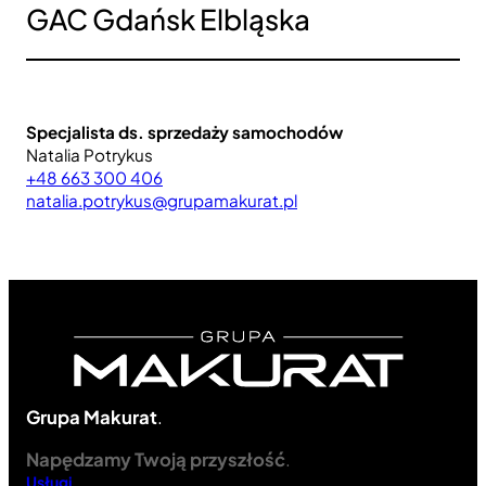
GAC Gdańsk Elbląska
Specjalista ds. sprzedaży samochodów
Natalia Potrykus
+48 663 300 406
natalia.potrykus@grupamakurat.pl
Grupa Makurat
.
Napędzamy Twoją przyszłość
.
Usługi