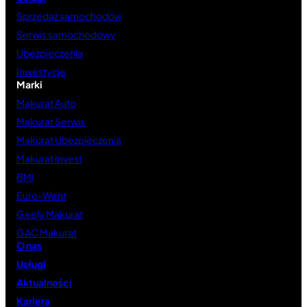
Sprzedaż samochodów
Serwis samochodowy
Ubezpieczenia
Inwestycje
Marki
Makurat Auto
Makurat Serwis
Makurat Ubezpieczenia
Makurat Invest
BMI
Euro-Went
Geely Makurat
GAC Makurat
O nas
Usługi
Aktualności
Kariera