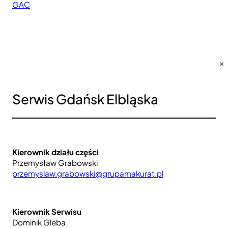
GAC
Autoryzowany Salon marki GAC w Trójmieście
×
Serwis Gdańsk Elbląska
Kierownik działu części
Przemysław Grabowski
przemyslaw.grabowski@grupamakurat.pl
Kierownik Serwisu
Dominik Gleba