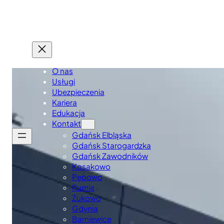
O nas
Usługi
Ubezpieczenia
Kariera
Edukacja
Kontakt
Gdańsk Elbląska
Gdańsk Starogardzka
Gdańsk Zawodników
Kosakowo
Pępowo
Rumia
Żukowo
Gdynia
Barniewice