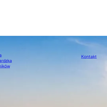
a
Kontakt
ardzka
ników