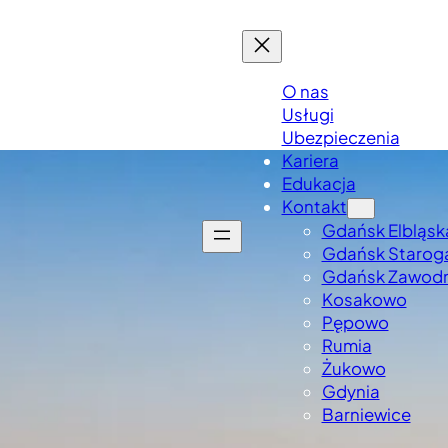
O nas
Usługi
Ubezpieczenia
Kariera
Edukacja
Kontakt
Gdańsk Elbląsk
Gdańsk Starog
Gdańsk Zawod
Kosakowo
Pępowo
Rumia
Żukowo
Gdynia
Barniewice