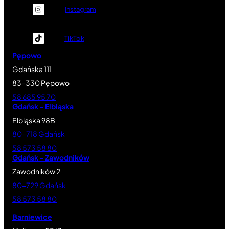
Instagram
TikTok
Pępowo
Gdańska 111
83-330 Pępowo
58 685 95 70
Gdańsk – Elbląska
Elbląska 98B
80-718 Gdańsk
58 573 58 80
Gdańsk – Zawodników
Zawodników 2
80-729 Gdańsk
58 573 58 80
Barniewice