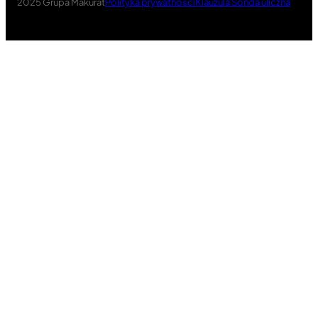
2025 Grupa Makurat
Polityka prywatności
Klauzula Sonda uliczna