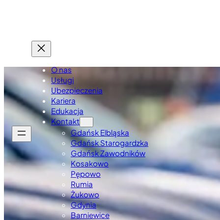
O nas
Usługi
Ubezpieczenia
Kariera
Edukacja
Kontakt
Gdańsk Elbląska
Gdańsk Starogardzka
Gdańsk Zawodników
Kosakowo
Pępowo
Rumia
Żukowo
Gdynia
Barniewice