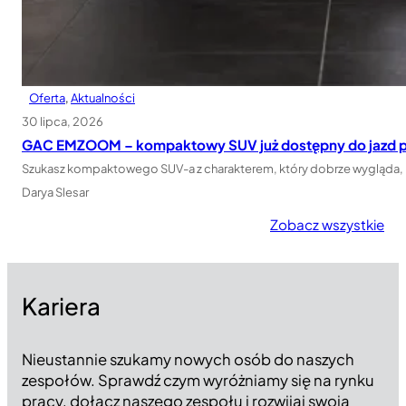
Oferta
, 
Aktualności
30 lipca, 2026
GAC EMZOOM – kompaktowy SUV już dostępny do jazd p
Szukasz kompaktowego SUV-a z charakterem, który dobrze wygląda, ma
Darya Slesar
Zobacz wszystkie
Kariera
Nieustannie szukamy nowych osób do naszych
zespołów. Sprawdź czym wyróżniamy się na rynku
pracy, dołącz naszego zespołu i rozwijaj swoją