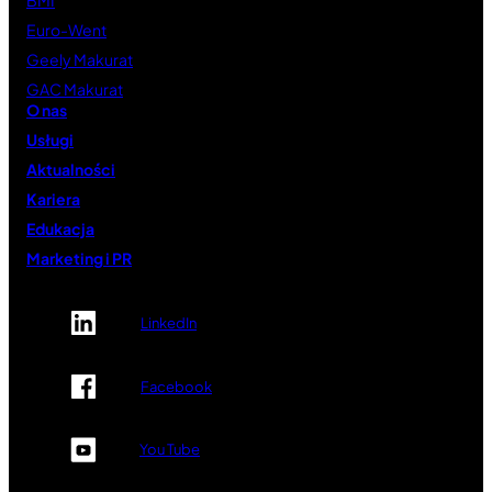
Euro-Went
Geely Makurat
GAC Makurat
O nas
Usługi
Aktualności
Kariera
Edukacja
Marketing i PR
LinkedIn
Facebook
You Tube