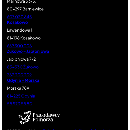
Malinowa 53/3,
80-297 Barniewice
607 030 845
Kosakowo
Lawendowa 1
81-198 Kosakowo
669 300 008
Żukowo – Jabłoniowa
Jabłoniowa 7/2
83-330 Żukowo
782 300 309
Gdynia – Morska
Morska 78A
81-225 Gdynia
58 573 58 80