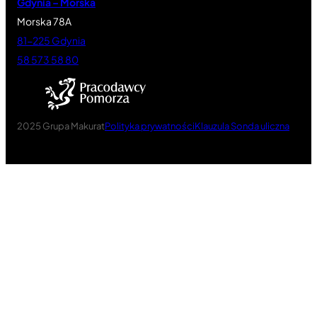
Gdynia – Morska
Morska 78A
81-225 Gdynia
58 573 58 80
2025 Grupa Makurat
Polityka prywatności
Klauzula Sonda uliczna