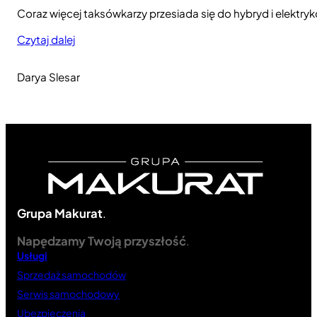
Coraz więcej taksówkarzy przesiada się do hybryd i elektrykó
Czytaj dalej
Darya Slesar
Grupa Makurat
.
Napędzamy Twoją przyszłość
.
Usługi
Sprzedaż samochodów
Serwis samochodowy
Ubezpieczenia