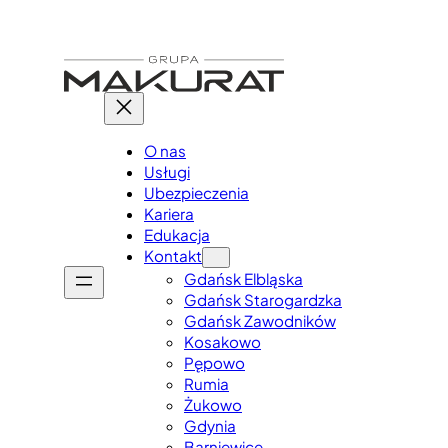
Przejdź
do
treści
O nas
Usługi
Ubezpieczenia
Kariera
Edukacja
Kontakt
Gdańsk Elbląska
Gdańsk Starogardzka
Gdańsk Zawodników
Kosakowo
Pępowo
Rumia
Żukowo
Gdynia
Barniewice