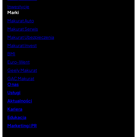
Inwestycje
Marki
Makurat Auto
Makurat Serwis
Makurat Ubezpieczenia
Makurat Invest
BMI
Euro-Went
Geely Makurat
GAC Makurat
O nas
Usługi
Aktualności
Kariera
Edukacja
Marketing i PR