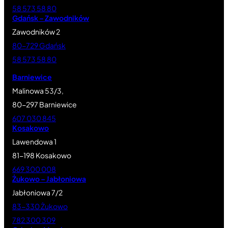
58 573 58 80
Gdańsk – Zawodników
Zawodników 2
80-729 Gdańsk
58 573 58 80
Barniewice
Malinowa 53/3,
80-297 Barniewice
607 030 845
Kosakowo
Lawendowa 1
81-198 Kosakowo
669 300 008
Żukowo – Jabłoniowa
Jabłoniowa 7/2
83-330 Żukowo
782 300 309