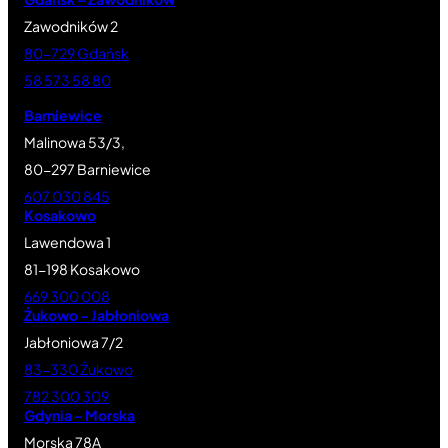
Zawodników 2
80-729 Gdańsk
58 573 58 80
Barniewice
Malinowa 53/3,
80-297 Barniewice
607 030 845
Kosakowo
Lawendowa 1
81-198 Kosakowo
669 300 008
Żukowo – Jabłoniowa
Jabłoniowa 7/2
83-330 Żukowo
782 300 309
Gdynia – Morska
Morska 78A