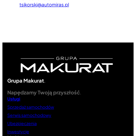
tsikorski@automiras.pl
Grupa Makurat
.
Napędzamy Twoją przyszłość
.
Usługi
Sprzedaż samochodów
Serwis samochodowy
Ubezpieczenia
Inwestycje