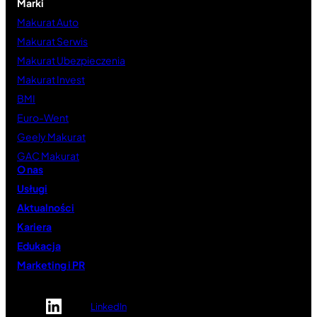
Marki
Makurat Auto
Makurat Serwis
Makurat Ubezpieczenia
Makurat Invest
BMI
Euro-Went
Geely Makurat
GAC Makurat
O nas
Usługi
Aktualności
Kariera
Edukacja
Marketing i PR
LinkedIn