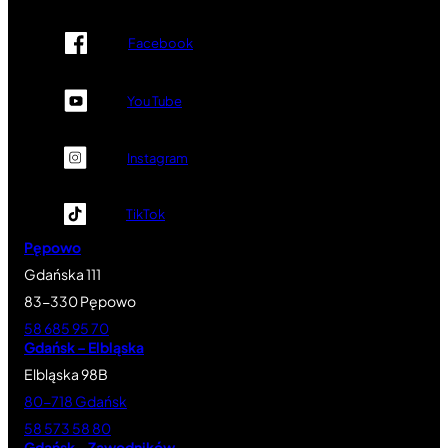
Facebook
You Tube
Instagram
TikTok
Pępowo
Gdańska 111
83-330 Pępowo
58 685 95 70
Gdańsk – Elbląska
Elbląska 98B
80-718 Gdańsk
58 573 58 80
Gdańsk – Zawodników