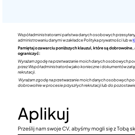
Współadministratorami państwa danych osobowych przesyłanych
administrowaniu danymi w zakładce Polityka prywatności lub w
K
Pamiętaj o zawarciu poniższych klauzul, które są dobrowolne, 
ograniczyć:
Wyrażam zgodę na przetwarzanie moich danych osobowych podan
przez Współadministratorów jako konieczne i dokumentów załączo
rekrutacji.
Wyrażam zgodę na przetwarzanie moich danych osobowych poda
dobrowolnie w procesie przyszłych rekrutacji lub do pozostawi
Aplikuj
Prześlij nam swoje CV, abyśmy mogli się z Tobą