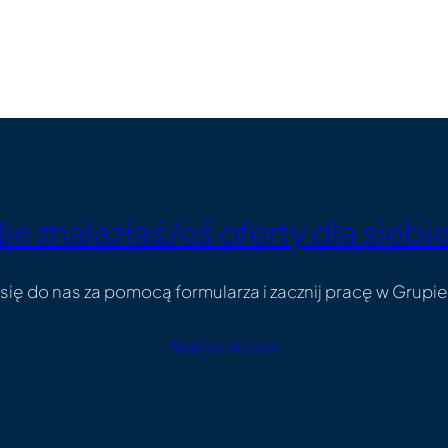
ie znalazłaś/eś oferty dla siebi
się do nas za pomocą formularza i zacznij pracę w Grupi
Napisz do nas