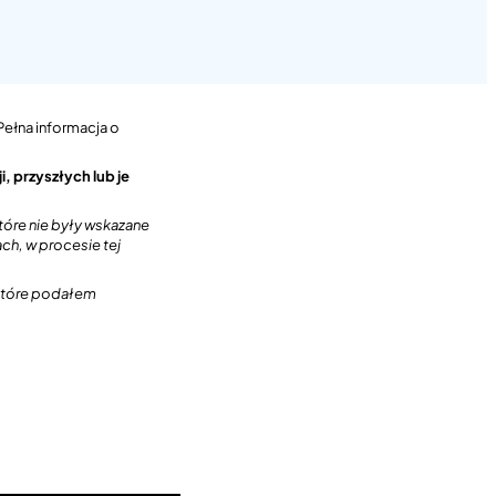
ełna informacja o
, przyszłych lub je
óre nie były wskazane
ch, w procesie tej
 które podałem