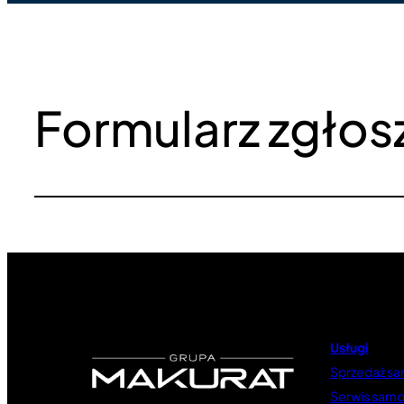
Formularz zgło
Usługi
Sprzedaż s
Serwis sam