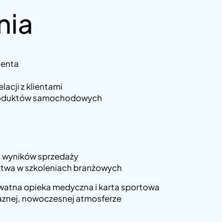
nia
ienta
acji z klientami
produktów samochodowych
d wyników sprzedaży
ctwa w szkoleniach branżowych
watna opieka medyczna i karta sportowa
aznej, nowoczesnej atmosferze