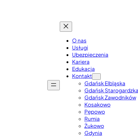
O nas
Usługi
Ubezpieczenia
Kariera
Edukacja
Kontakt
Gdańsk Elbląska
Gdańsk Starogardzk
Gdańsk Zawodników
Kosakowo
Pępowo
Rumia
Żukowo
Gdynia