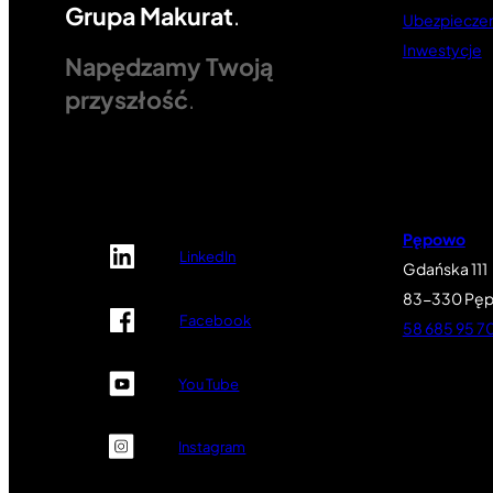
Grupa Makurat
.
Ubezpieczen
Inwestycje
Napędzamy Twoją
przyszłość
.
Pępowo
LinkedIn
Gdańska 111
83-330 Pę
Facebook
58 685 95 7
You Tube
Instagram