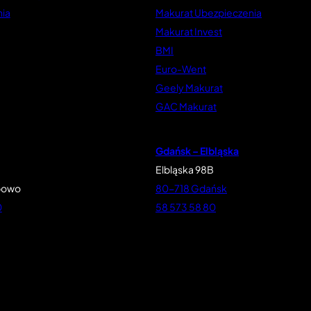
ia
Makurat Ubezpieczenia
Makurat Invest
BMI
Euro-Went
Geely Makurat
GAC Makurat
Gdańsk – Elbląska
Elbląska 98B
powo
80-718 Gdańsk
0
58 573 58 80