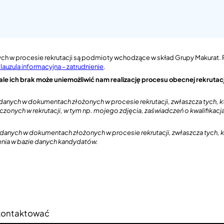
 w procesie rekrutacji są podmioty wchodzące w skład Grupy Makurat. P
lauzula informacyjna – zatrudnienie
.
ale ich brak może uniemożliwić nam realizację procesu obecnej rekrutacji
ych w dokumentach złożonych w procesie rekrutacji, zwłaszcza tych, kt
nych w rekrutacji, w tym np. mojego zdjęcia, zaświadczeń o kwalifikacja
nych w dokumentach złożonych w procesie rekrutacji, zwłaszcza tych,
enia w bazie danych kandydatów.
 skontaktować