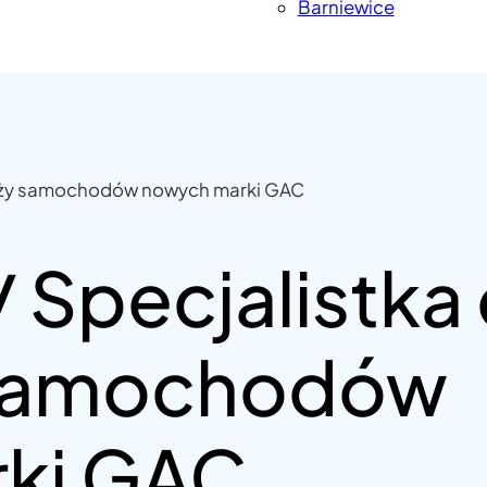
Barniewice
edaży samochodów nowych marki GAC
/ Specjalistka
 samochodów
ki GAC