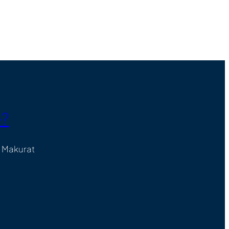
e?
e Makurat