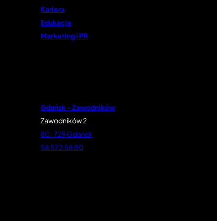
Kariera
Edukacja
Marketing i PR
Gdańsk – Zawodników
Zawodników 2
80-729 Gdańsk
58 573 58 80