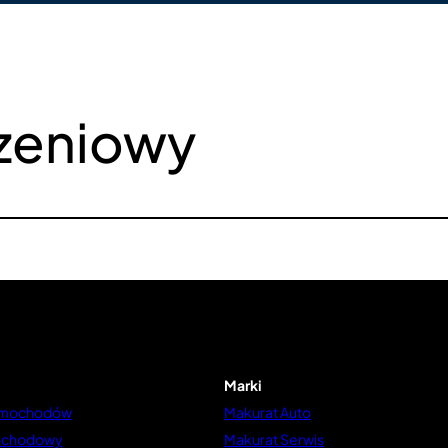
szeniowy
Marki
amochodów
Makurat Auto
ochodowy
Makurat Serwis