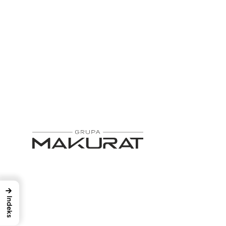
Przejdź
do
treści
→
Indeks