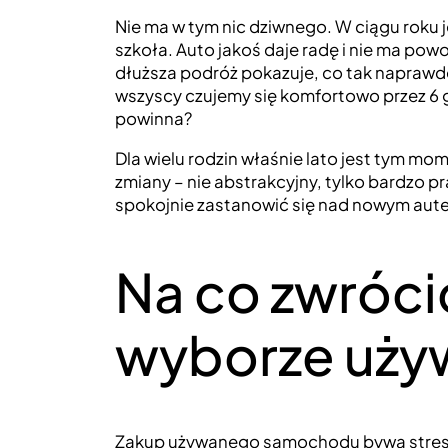
Nie ma w tym nic dziwnego. W ciągu roku j
szkoła. Auto jakoś daje radę i nie ma pow
dłuższa podróż pokazuje, co tak naprawd
wszyscy czujemy się komfortowo przez 6 go
powinna?
Dla wielu rodzin właśnie lato jest tym m
zmiany – nie abstrakcyjny, tylko bardzo pr
spokojnie zastanowić się nad nowym autem
Na co zwróci
wyborze uży
Zakup używanego samochodu bywa stresuj