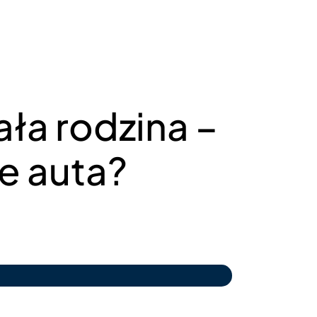
ała rodzina –
e auta?