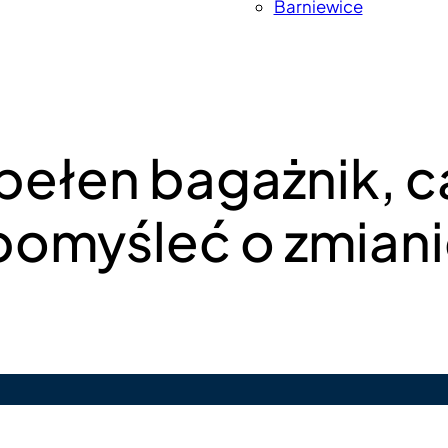
Barniewice
pełen bagażnik, c
pomyśleć o zmiani