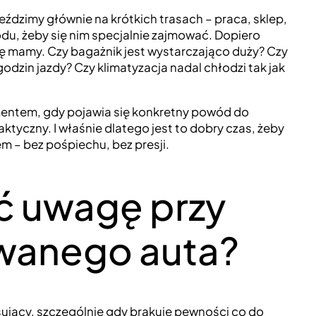
eździmy głównie na krótkich trasach – praca, sklep,
odu, żeby się nim specjalnie zajmować. Dopiero
ę mamy. Czy bagażnik jest wystarczająco duży? Czy
dzin jazdy? Czy klimatyzacja nadal chłodzi tak jak
omentem, gdy pojawia się konkretny powód do
aktyczny. I właśnie dlatego jest to dobry czas, żeby
 – bez pośpiechu, bez presji.
ć uwagę przy
wanego auta?
ący, szczególnie gdy brakuje pewności co do