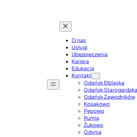
O nas
Usługi
Ubezpieczenia
Kariera
Edukacja
Kontakt
Gdańsk Elbląska
Gdańsk Starogardzk
Gdańsk Zawodników
Kosakowo
Pępowo
Rumia
Żukowo
Gdynia