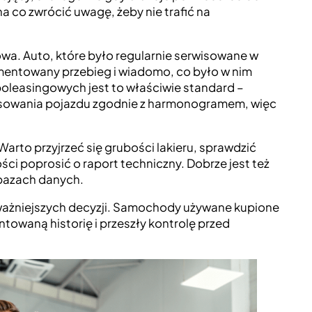
na co zwrócić uwagę, żeby nie trafić na
sowa. Auto, które było regularnie serwisowane w
entowany przebieg i wiadomo, co było w nim
leasingowych jest to właściwie standard –
isowania pojazdu zgodnie z harmonogramem, więc
 Warto przyjrzeć się grubości lakieru, sprawdzić
ści poprosić o raport techniczny. Dobrze jest też
bazach danych.
z ważniejszych decyzji. Samochody używane kupione
waną historię i przeszły kontrolę przed