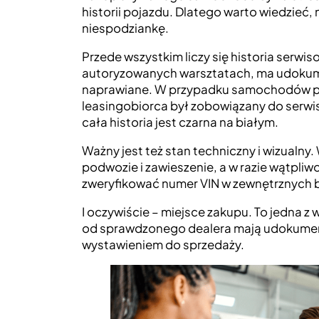
historii pojazdu. Dlatego warto wiedzieć, 
niespodziankę.
Przede wszystkim liczy się historia serwi
autoryzowanych warsztatach, ma udokum
naprawiane. W przypadku samochodów po
leasingobiorca był zobowiązany do serw
cała historia jest czarna na białym.
Ważny jest też stan techniczny i wizualny.
podwozie i zawieszenie, a w razie wątpliwo
zweryfikować numer VIN w zewnętrznych 
I oczywiście – miejsce zakupu. To jedna 
od sprawdzonego dealera mają udokumento
wystawieniem do sprzedaży.