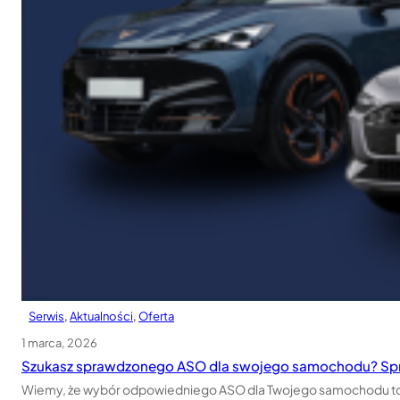
Serwis
, 
Aktualności
, 
Oferta
1 marca, 2026
Szukasz sprawdzonego ASO dla swojego samochodu? Spr
Wiemy, że wybór odpowiedniego ASO dla Twojego samochodu to z