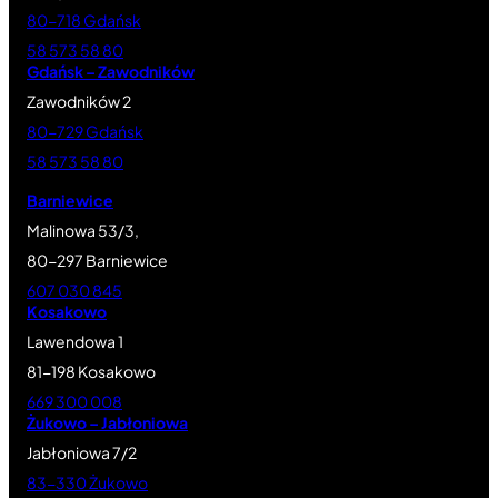
80-718 Gdańsk
58 573 58 80
Gdańsk – Zawodników
Zawodników 2
80-729 Gdańsk
58 573 58 80
Barniewice
Malinowa 53/3,
80-297 Barniewice
607 030 845
Kosakowo
Lawendowa 1
81-198 Kosakowo
669 300 008
Żukowo – Jabłoniowa
Jabłoniowa 7/2
83-330 Żukowo