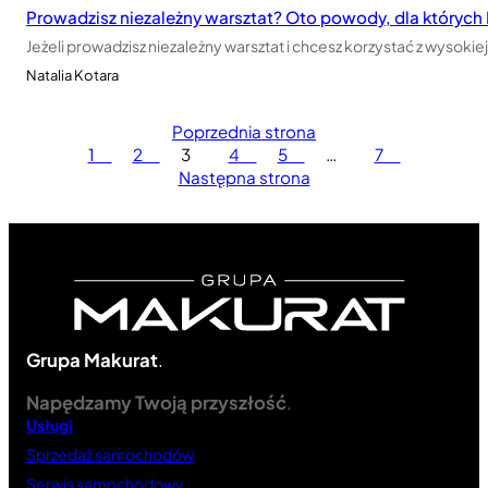
Prowadzisz niezależny warsztat? Oto powody, dla których
Jeżeli prowadzisz niezależny warsztat i chcesz korzystać z wysok
Natalia Kotara
Poprzednia strona
1
2
3
4
5
…
7
Następna strona
Grupa Makurat
.
Napędzamy Twoją przyszłość
.
Usługi
Sprzedaż samochodów
Serwis samochodowy