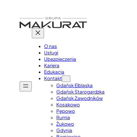
Przejdź
do
treści
O nas
Usługi
Ubezpieczenia
Kariera
Edukacja
Kontakt
Gdańsk Elbląska
Gdańsk Starogardzka
Gdańsk Zawodników
Kosakowo
Pępowo
Rumia
Żukowo
Gdynia
Barniewice