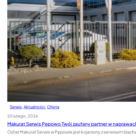
Serwis
, 
Aktualności
, 
Oferta
20 lutego, 2026
Makurat Serwis Pępowo Twój zaufany partner w naprawa
Od lat Makurat Serwis w Pępowie jest kojarzony z serwisem blacha