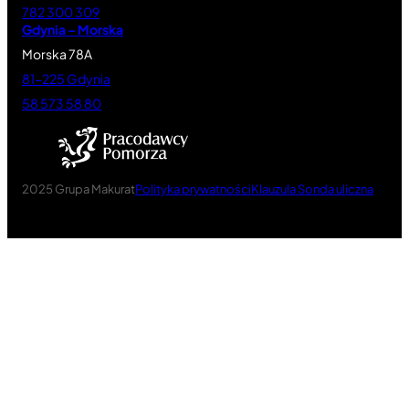
782 300 309
Gdynia – Morska
Morska 78A
81-225 Gdynia
58 573 58 80
2025 Grupa Makurat
Polityka prywatności
Klauzula Sonda uliczna