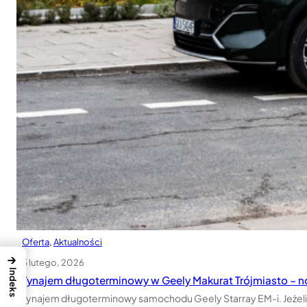
Oferta
, 
Aktualności
→
25 lutego, 2026
Indeks
Wynajem długoterminowy w Geely Makurat Trójmiasto – no
Wynajem długoterminowy samochodu Geely Starray EM-i. Jeżeli 